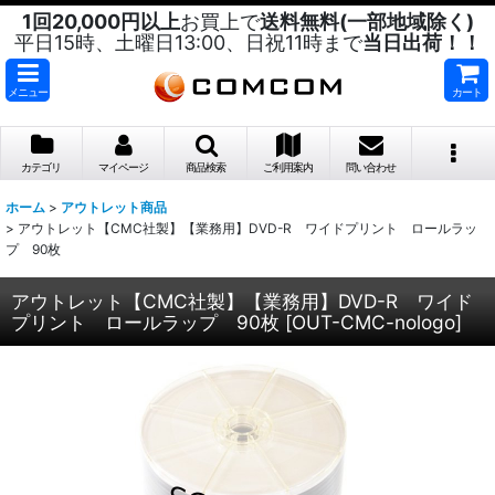
1回20,000円以上
お買上で
送料無料(一部地域除く)
平日15時、土曜日13:00、日祝11時まで
当日出荷！！
メニュー
カート
カテゴリ
マイページ
商品検索
ご利用案内
問い合わせ
ホーム
>
アウトレット商品
>
アウトレット【CMC社製】【業務用】DVD-R ワイドプリント ロールラッ
プ 90枚
アウトレット【CMC社製】【業務用】DVD-R ワイド
プリント ロールラップ 90枚
[
OUT-CMC-nologo
]