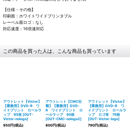
【仕様・その他】
印刷面：ホワイトワイドプリンタブル
レーベル面ロゴ：なし
対応速度：16倍速対応
この商品を買った人は、こんな商品も買っています
アウトレット【Victor】
アウトレット【CMC社
アウトレット【Victor】
【業務用】DVD-R ワ
製】【業務用】DVD-
【業務用】DVD-R ワ
イドプリント ロールラ
R ワイドプリント ロ
イドプリント ロールラ
ップ 95枚
[
OUT-
ールラップ 90枚
ップ ロゴ有 79枚
Victor-nologo
]
[
OUT-CMC-nologo2
]
[
OUT-Victor-logo
]
950
円
(税込)
800
円
(税込)
790
円
(税込)