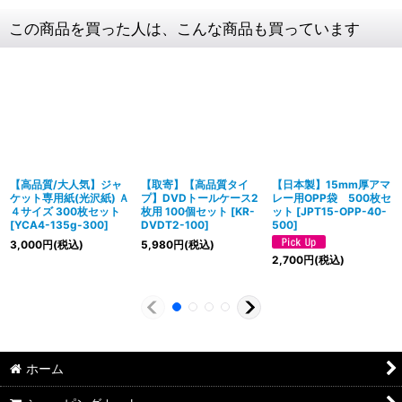
この商品を買った人は、こんな商品も買っています
【高品質/大人気】ジャ
【取寄】【高品質タイ
【日本製】15mm厚アマ
ケット専用紙(光沢紙) Ａ
プ】DVDトールケース2
レー用OPP袋 500枚セ
４サイズ 300枚セット
枚用 100個セット
[
KR-
ット
[
JPT15-OPP-40-
[
YCA4-135g-300
]
DVDT2-100
]
500
]
3,000
円
(税込)
5,980
円
(税込)
2,700
円
(税込)
ホーム