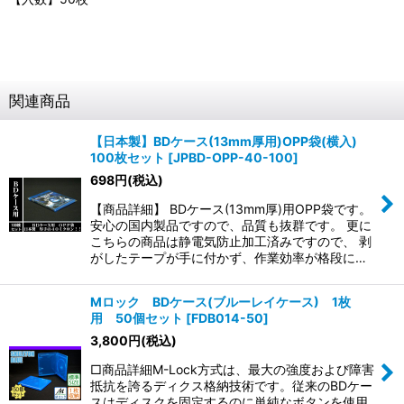
関連商品
【日本製】BDケース(13mm厚用)OPP袋(横入)
100枚セット
[
JPBD-OPP-40-100
]
698
円
(税込)
【商品詳細】 BDケース(13mm厚)用OPP袋です。
安心の国内製品ですので、品質も抜群です。 更に
こちらの商品は静電気防止加工済みですので、 剥
がしたテープが手に付かず、作業効率が格段に…
Mロック BDケース(ブルーレイケース) 1枚
用 50個セット
[
FDB014-50
]
3,800
円
(税込)
□商品詳細M-Lock方式は、最大の強度および障害
抵抗を誇るディクス格納技術です。従来のBDケー
スはディスクを固定するのに単純なボタンを使用