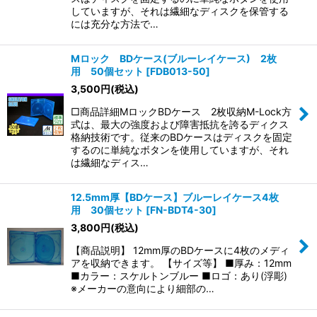
していますが、それは繊細なディスクを保管する
には充分な方法で…
Mロック BDケース(ブルーレイケース) 2枚
用 50個セット
[
FDB013-50
]
3,500
円
(税込)
□商品詳細MロックBDケース 2枚収納M-Lock方
式は、最大の強度および障害抵抗を誇るディクス
格納技術です。従来のBDケースはディスクを固定
するのに単純なボタンを使用していますが、それ
は繊細なディス…
12.5mm厚【BDケース】ブルーレイケース4枚
用 30個セット
[
FN-BDT4-30
]
3,800
円
(税込)
【商品説明】 12mm厚のBDケースに4枚のメディ
アを収納できます。 【サイズ等】 ■厚み：12mm
■カラー：スケルトンブルー ■ロゴ：あり(浮彫)
※メーカーの意向により細部の…