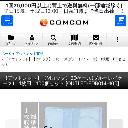
1回20,000円以上
お買上で
送料無料(一部地域除く)
平日15時、土曜日13:00、日祝11時まで
当日出荷！！
メニュー
カート
カテゴリ
マイページ
商品検索
ご利用案内
問い合わせ
ホーム
>
アウトレット商品
>
【アウトレット】【Mロック】BDケース(ブルーレイケース) 1枚用 100個セ
ット
【アウトレット】【Mロック】BDケース(ブルーレイケ
ース) 1枚用 100個セット
[
OUTLET-FDB014-100
]