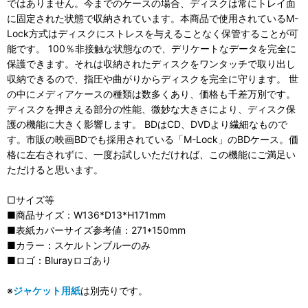
ではありません。今までのケースの場合、ディスクは常にトレイ面
に固定された状態で収納されています。本商品で使用されているM-
Lock方式はディスクにストレスを与えることなく保管することが可
能です。 100％非接触な状態なので、デリケートなデータを完全に
保護できます。それは収納されたディスクをワンタッチで取り出し
収納できるので、指圧や曲がりからディスクを完全に守ります。 世
の中にメディアケースの種類は数多くあり、価格も千差万別です。
ディスクを押さえる部分の性能、微妙な大きさにより、ディスク保
護の機能に大きく影響します。 BDはCD、DVDより繊細なもので
す。市販の映画BDでも採用されている「M-Lock」のBDケース。価
格に左右されずに、一度お試しいただければ、この機能にご満足い
ただけると思います。
□サイズ等
■商品サイズ：W136*D13*H171mm
■表紙カバーサイズ参考値：271*150mm
■カラー：スケルトンブルーのみ
■ロゴ：Blurayロゴあり
※
ジャケット用紙
は別売りです。