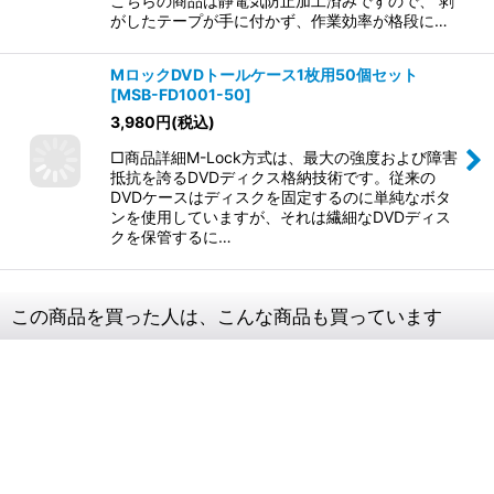
こちらの商品は静電気防止加工済みですので、 剥
がしたテープが手に付かず、作業効率が格段に…
MロックDVDトールケース1枚用50個セット
[
MSB-FD1001-50
]
3,980
円
(税込)
□商品詳細M-Lock方式は、最大の強度および障害
抵抗を誇るDVDディクス格納技術です。従来の
DVDケースはディスクを固定するのに単純なボタ
ンを使用していますが、それは繊細なDVDディス
クを保管するに…
この商品を買った人は、こんな商品も買っています