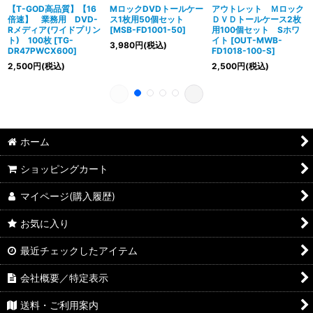
【T-GOD高品質】【16
MロックDVDトールケー
アウトレット Ｍロック
倍速】 業務用 DVD-
ス1枚用50個セット
ＤＶＤトールケース2枚
Rメディア(ワイドプリン
[
MSB-FD1001-50
]
用100個セット Sホワ
ト) 100枚
[
TG-
イト
[
OUT-MWB-
3,980
円
(税込)
DR47PWCX600
]
FD1018-100-S
]
2,500
円
(税込)
2,500
円
(税込)
ホーム
ショッピングカート
マイページ(購入履歴)
お気に入り
最近チェックしたアイテム
会社概要／特定表示
送料・ご利用案内