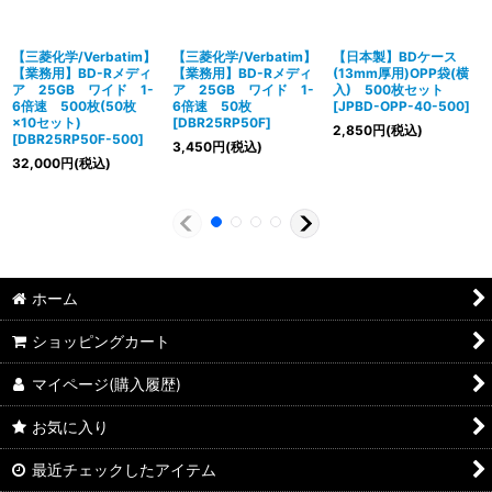
【三菱化学/Verbatim】
【三菱化学/Verbatim】
【日本製】BDケース
【業務用】BD-Rメディ
【業務用】BD-Rメディ
(13mm厚用)OPP袋(横
ア 25GB ワイド 1-
ア 25GB ワイド 1-
入) 500枚セット
6倍速 500枚(50枚
6倍速 50枚
[
JPBD-OPP-40-500
]
×10セット)
[
DBR25RP50F
]
2,850
円
(税込)
[
DBR25RP50F-500
]
3,450
円
(税込)
32,000
円
(税込)
ホーム
ショッピングカート
マイページ(購入履歴)
お気に入り
最近チェックしたアイテム