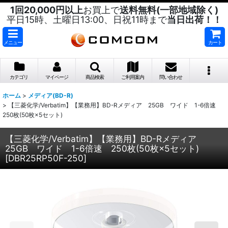
1回20,000円以上
お買上で
送料無料(一部地域除く)
平日15時、土曜日13:00、日祝11時まで
当日出荷！！
メニュー
カート
カテゴリ
マイページ
商品検索
ご利用案内
問い合わせ
ホーム
>
メディア(BD-R)
>
【三菱化学/Verbatim】【業務用】BD-Rメディア 25GB ワイド 1-6倍速
250枚(50枚×5セット)
【三菱化学/Verbatim】【業務用】BD-Rメディア
25GB ワイド 1-6倍速 250枚(50枚×5セット)
[
DBR25RP50F-250
]