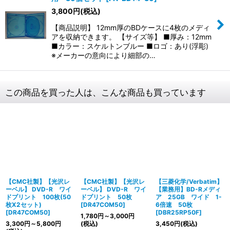
3,800
円
(税込)
【商品説明】 12mm厚のBDケースに4枚のメディ
アを収納できます。 【サイズ等】 ■厚み：12mm
■カラー：スケルトンブルー ■ロゴ：あり(浮彫)
※メーカーの意向により細部の…
この商品を買った人は、こんな商品も買っています
【CMC社製】【光沢レ
【CMC社製】【光沢レ
【三菱化学/Verbatim】
ーベル】 DVD-R ワイ
ーベル】 DVD-R ワイ
【業務用】BD-Rメディ
ドプリント 100枚(50
ドプリント 50枚
ア 25GB ワイド 1-
枚X2セット)
[
DR47COM50
]
6倍速 50枚
[
DR47COM50
]
[
DBR25RP50F
]
1,780
円
～3,000
円
3,300
円
～5,800
円
(税込)
3,450
円
(税込)