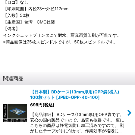
【ロゴ】なし
【印刷範囲】内径23〜外径117mm
【入数】50枚
【生産国】台湾 CMC社製
【備考】
インクジェットプリンタにて耐水、写真画質印刷が可能です。
※商品画像は25枚スピンドルですが、50枚スピンドルです。
関連商品
【日本製】BDケース(13mm厚用)OPP袋(横入)
100枚セット
[
JPBD-OPP-40-100
]
698
円
(税込)
【商品詳細】 BDケース(13mm厚)用OPP袋です。
安心の国内製品ですので、品質も抜群です。 更に
こちらの商品は静電気防止加工済みですので、 剥
がしたテープが手に付かず、作業効率が格段に…