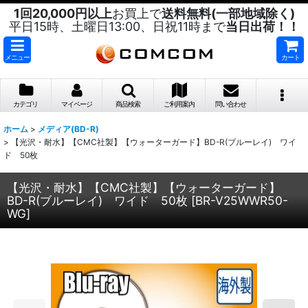
1回20,000円以上
お買上で
送料無料(一部地域除く)
平日15時、土曜日13:00、日祝11時まで
当日出荷！！
メニュー
カート
カテゴリ
マイページ
商品検索
ご利用案内
問い合わせ
ホーム
>
メディア(BD-R)
>
【光沢・耐水】【CMC社製】【ウォーターガード】BD-R(ブルーレイ) ワイ
ド 50枚
【光沢・耐水】【CMC社製】【ウォーターガード】
BD-R(ブルーレイ) ワイド 50枚
[
BR-V25WWR50-
WG
]