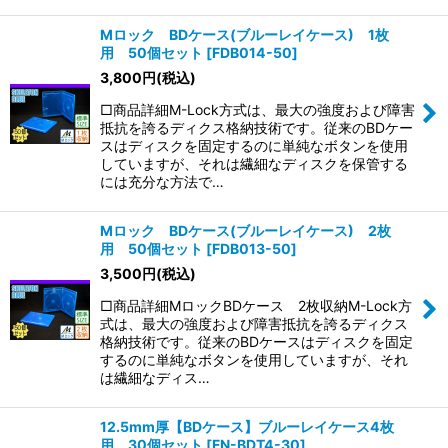
Mロック BDケース(ブルーレイケース) 1枚
用 50個セット
[
FDB014-50
]
3,800
円
(税込)
□商品詳細M-Lock方式は、最大の強度および障害
抵抗を誇るディクス格納技術です。従来のBDケー
スはディスクを固定するのに単純なボタンを使用
していますが、それは繊細なディスクを保管する
には充分な方法で…
Mロック BDケース(ブルーレイケース) 2枚
用 50個セット
[
FDB013-50
]
3,500
円
(税込)
□商品詳細MロックBDケース 2枚収納M-Lock方
式は、最大の強度および障害抵抗を誇るディクス
格納技術です。従来のBDケースはディスクを固定
するのに単純なボタンを使用していますが、それ
は繊細なディス…
12.5mm厚【BDケース】ブルーレイケース4枚
用 30個セット
[
FN-BDT4-30
]