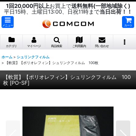
1回20,000円以上
お買上で
送料無料(一部地域除く)
平日15時、土曜日13:00、日祝11時まで
当日出荷！！
メニュー
カート
カテゴリ
マイページ
商品検索
ご利用案内
問い合わせ
ホーム
>
シュリンクフィルム
>
【軟質】【ポリオレフィン】シュリンクフィルム 100枚
【軟質】【ポリオレフィン】シュリンクフィルム 100
枚
[
PO-SF
]