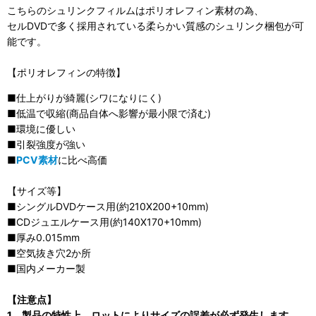
こちらのシュリンクフィルムはポリオレフィン素材の為、
セルDVDで多く採用されている柔らかい質感のシュリンク梱包が可
能です。
【ポリオレフィンの特徴】
■仕上がりが綺麗(シワになりにく)
■低温で収縮(商品自体へ影響が最小限で済む)
■環境に優しい
■引裂強度が強い
■
PCV素材
に比べ高価
【サイズ等】
■シングルDVDケース用(約210X200+10mm)
■CDジュエルケース用(約140X170+10mm)
■厚み0.015mm
■空気抜き穴2か所
■国内メーカー製
【注意点】
1、製品の特性上、ロットによりサイズの誤差が必ず発生します。