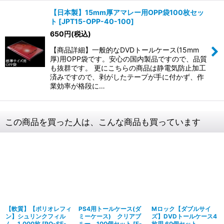
【日本製】15mm厚アマレー用OPP袋100枚セッ
ト
[
JPT15-OPP-40-100
]
650
円
(税込)
【商品詳細】一般的なDVDトールケース(15mm
厚)用OPP袋です。安心の国内製品ですので、品質
も抜群です。 更にこちらの商品は静電気防止加工
済みですので、剥がしたテープが手に付かず、作
業効率が格段に…
この商品を買った人は、こんな商品も買っています
【軟質】【ポリオレフィ
PS4用トールケース(ダ
Mロック【ダブルサイ
ン】シュリンクフィル
ミーケース) クリアブ
ズ】DVDトールケース4
ム 1,000枚
[
PO-SF-
ルー 100個セット
[
F-
枚用 60個セット