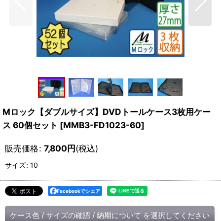
Mロック【ダブルサイズ】DVDトールケース3枚用ケー
ス 60個セット
[
MMB3-FD1023-60
]
販売価格
:
7,800
円
(税込)
サイズ
:
10
Facebookでシェア
ケース色
/
サイズの確認
/
納期について
を選択してください