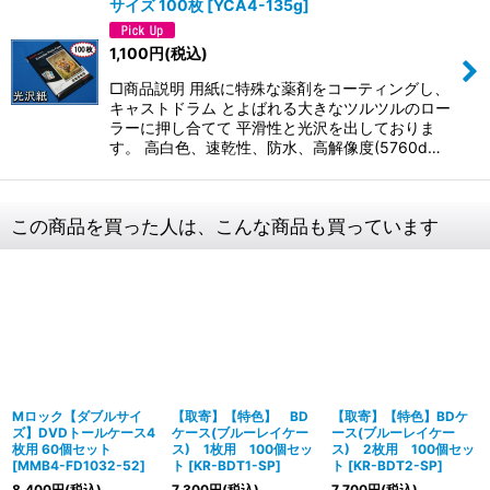
サイズ 100枚
[
YCA4-135g
]
1,100
円
(税込)
□商品説明 用紙に特殊な薬剤をコーティングし、
キャストドラム とよばれる大きなツルツルのロー
ラーに押し合てて 平滑性と光沢を出しておりま
す。 高白色、速乾性、防水、高解像度(5760d…
この商品を買った人は、こんな商品も買っています
Mロック【ダブルサイ
【取寄】【特色】 BD
【取寄】【特色】BDケ
ズ】DVDトールケース4
ケース(ブルーレイケー
ース(ブルーレイケー
枚用 60個セット
ス) 1枚用 100個セッ
ス) 2枚用 100個セッ
[
MMB4-FD1032-52
]
ト
[
KR-BDT1-SP
]
ト
[
KR-BDT2-SP
]
8,400
円
(税込)
7,300
円
(税込)
7,700
円
(税込)