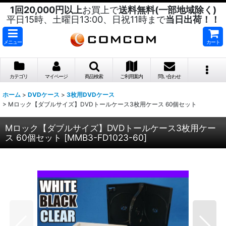
1回20,000円以上
お買上で
送料無料(一部地域除く)
平日15時、土曜日13:00、日祝11時まで
当日出荷！！
メニュー
カート
カテゴリ
マイページ
商品検索
ご利用案内
問い合わせ
ホーム
>
DVDケース
>
3枚用DVDケース
>
Mロック【ダブルサイズ】DVDトールケース3枚用ケース 60個セット
Mロック【ダブルサイズ】DVDトールケース3枚用ケー
ス 60個セット
[
MMB3-FD1023-60
]