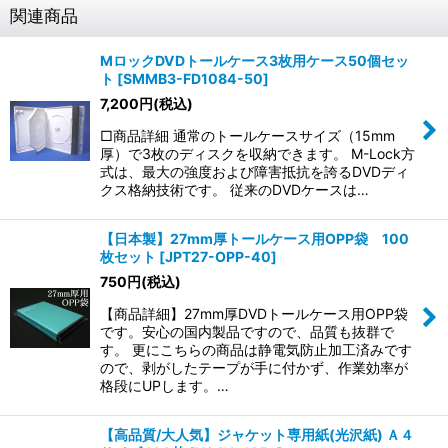
関連商品
MロックDVDトールケース3枚用ケース50個セッ
ト
[
SMMB3-FD1084-50
]
7,200
円
(税込)
□商品詳細 通常のトールケースサイズ（15mm
厚）で3枚のディスクを収納できます。 M-Lock方
式は、最大の強度および障害抵抗を誇るDVDディ
クス格納技術です。 従来のDVDケースは…
【日本製】27mm厚トールケース用OPP袋 100
枚セット
[
JPT27-OPP-40
]
750
円
(税込)
【商品詳細】27mm厚DVDトールケース用OPP袋
です。安心の国内製品ですので、品質も抜群で
す。 更にこちらの商品は静電気防止加工済みです
ので、剥がしたテープが手に付かず、作業効率が
格段にUPします。…
【高品質/大人気】ジャケット専用紙(光沢紙) Ａ４