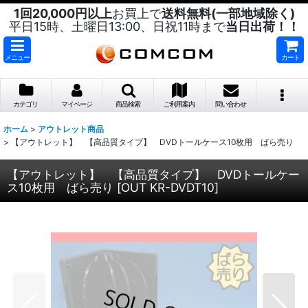
1回20,000円以上
お買上で
送料無料(一部地域除く)
平日15時、土曜日13:00、日祝11時まで
当日出荷！！
メニュー
カート
カテゴリ
マイページ
商品検索
ご利用案内
問い合わせ
ホーム
>
アウトレット商品
>
【アウトレット】 【高品質タイプ】 DVDトールケース10枚用 ばら売り
【アウトレット】 【高品質タイプ】 DVDトールケー
ス10枚用 ばら売り
[
OUT KR-DVDT10
]