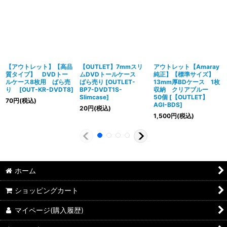
【アウトレット】【高品
【OUTLET】7mmスリ
アウトレット【Amaray
質タイプ】 DVDトー
ムDVDトールケース
純正】【標準サイズ】
ルケース8枚用 ばら売
ばら売り
[
OUTLET-
13mm厚BDケース 1枚
り
[
OUT-KR-DVDT8
]
BP7-DVDT1S-
収納 クリアブルー
Slimcase
]
50個
[
【OUTLET】
70
円
(税込)
AGI-BDS
]
20
円
(税込)
1,500
円
(税込)
ホーム
ショッピングカート
マイページ(購入履歴)