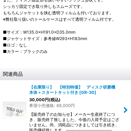
シッカリ固定でき取り外しもスムーズです。
もちろんジャケットを挟む透明フィルムも付いております。
※弊社取り扱いのトールケースはすべて透明フィルム付です。
■サイズ：W135.0×H191.0×D35.0mm
■ジャケットサイズ：参考値W293×H183mm
■ロゴ：なし
■カラー：ブラックのみ
関連商品
【在庫限り】 【特別特価】 ディスク研磨機
本体＋スタートキット付き
[
GR-30
]
30,000
円
(税込)
希望小売価格
:
88,000
円
【販売終了のお知らせ】メーカー生産終了につ
き、販売終了致しました。今後の入荷予定はござ
いません。尚、消耗品につきましては引き続き、
販売継続致します。--------------------------…