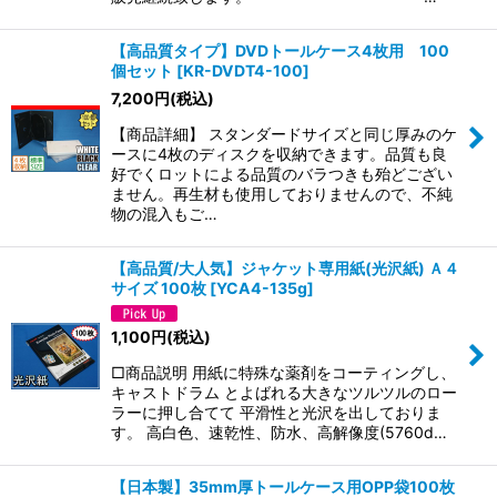
【高品質タイプ】DVDトールケース4枚用 100
個セット
[
KR-DVDT4-100
]
7,200
円
(税込)
【商品詳細】 スタンダードサイズと同じ厚みのケ
ースに4枚のディスクを収納できます。品質も良
好でくロットによる品質のバラつきも殆どござい
ません。再生材も使用しておりませんので、不純
物の混入もご…
【高品質/大人気】ジャケット専用紙(光沢紙) Ａ４
サイズ 100枚
[
YCA4-135g
]
1,100
円
(税込)
□商品説明 用紙に特殊な薬剤をコーティングし、
キャストドラム とよばれる大きなツルツルのロー
ラーに押し合てて 平滑性と光沢を出しておりま
す。 高白色、速乾性、防水、高解像度(5760d…
【日本製】35mm厚トールケース用OPP袋100枚