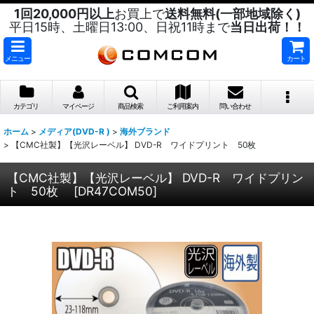
1回20,000円以上
お買上で
送料無料(一部地域除く)
平日15時、土曜日13:00、日祝11時まで
当日出荷！！
メニュー
カート
カテゴリ
マイページ
商品検索
ご利用案内
問い合わせ
ホーム
>
メディア(DVD-R )
>
海外ブランド
>
【CMC社製】【光沢レーベル】 DVD-R ワイドプリント 50枚
【CMC社製】【光沢レーベル】 DVD-R ワイドプリン
ト 50枚
[
DR47COM50
]