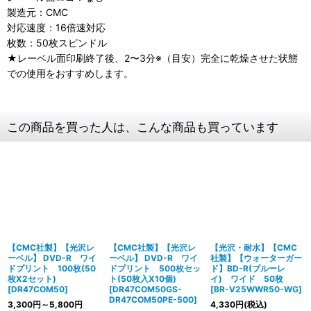
製造元：
CMC
対応速度：16倍速対応
枚数：50枚スピンドル
★レーベル面印刷終了後、2〜3分※（目安）完全に乾燥させた状態
での使用をおすすめします。
この商品を買った人は、こんな商品も買っています
【CMC社製】【光沢レ
【CMC社製】【光沢レ
【光沢・耐水】【CMC
ーベル】 DVD-R ワイ
ーベル】 DVD-R ワイ
社製】【ウォーターガー
ドプリント 100枚(50
ドプリント 500枚セッ
ド】BD-R(ブルーレ
枚X2セット)
ト(50枚入X10個)
イ) ワイド 50枚
[
DR47COM50
]
[
DR47COM50GS-
[
BR-V25WWR50-WG
]
DR47COM50PE-500
]
3,300
円
～5,800
円
4,330
円
(税込)