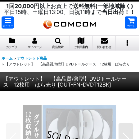
1回20,000円以上
お買上で
送料無料(一部地域除く)
平日15時、土曜日13:00、日祝11時まで
当日出荷！！
メニュー
カート
カテゴリ
マイページ
商品検索
ご利用案内
問い合わせ
ホーム
>
アウトレット商品
>
【アウトレット】 【高品質/薄型】DVDトールケース 12枚用 ばら売り
【アウトレット】 【高品質/薄型】DVDトールケー
ス 12枚用 ばら売り
[
OUT-FN-DVDT12BK
]