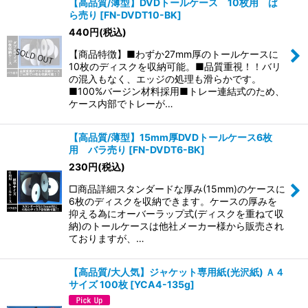
【高品質/薄型】DVDトールケース 10枚用 ば
ら売り
[
FN-DVDT10-BK
]
440
円
(税込)
【商品特徴】■わずか27mm厚のトールケースに
10枚のディスクを収納可能。■品質重視！！バリ
の混入もなく、エッジの処理も滑らかです。
■100%バージン材料採用■トレー連結式のため、
ケース内部でトレーが…
【高品質/薄型】15mm厚DVDトールケース6枚
用 バラ売り
[
FN-DVDT6-BK
]
230
円
(税込)
□商品詳細スタンダードな厚み(15mm)のケースに
6枚のディスクを収納できます。ケースの厚みを
抑える為にオーバーラップ式(ディスクを重ねて収
納)のトールケースは他社メーカー様から販売され
ておりますが、…
【高品質/大人気】ジャケット専用紙(光沢紙) Ａ４
サイズ 100枚
[
YCA4-135g
]