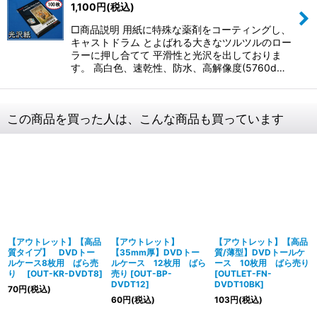
1,100
円
(税込)
□商品説明 用紙に特殊な薬剤をコーティングし、
キャストドラム とよばれる大きなツルツルのロー
ラーに押し合てて 平滑性と光沢を出しておりま
す。 高白色、速乾性、防水、高解像度(5760d…
この商品を買った人は、こんな商品も買っています
【アウトレット】【高品
【アウトレット】
【アウトレット】【高品
質タイプ】 DVDトー
【35mm厚】DVDトー
質/薄型】DVDトールケ
ルケース8枚用 ばら売
ルケース 12枚用 ばら
ース 10枚用 ばら売り
り
[
OUT-KR-DVDT8
]
売り
[
OUT-BP-
[
OUTLET-FN-
DVDT12
]
DVDT10BK
]
70
円
(税込)
60
円
(税込)
103
円
(税込)