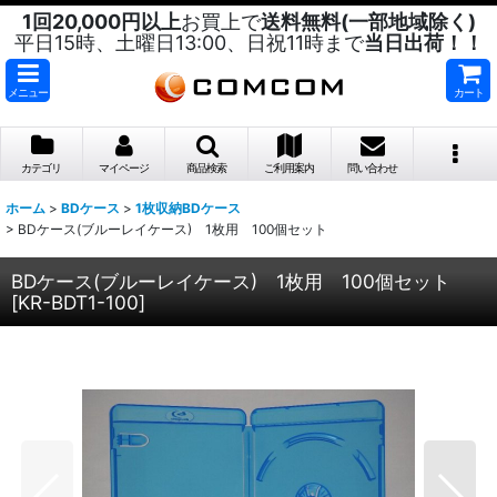
1回20,000円以上
お買上で
送料無料(一部地域除く)
平日15時、土曜日13:00、日祝11時まで
当日出荷！！
メニュー
カート
カテゴリ
マイページ
商品検索
ご利用案内
問い合わせ
ホーム
>
BDケース
>
1枚収納BDケース
>
BDケース(ブルーレイケース) 1枚用 100個セット
BDケース(ブルーレイケース) 1枚用 100個セット
[
KR-BDT1-100
]