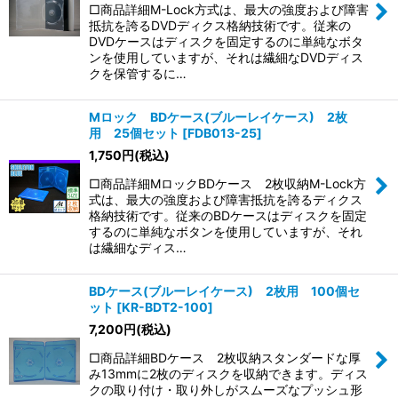
□商品詳細M-Lock方式は、最大の強度および障害
抵抗を誇るDVDディクス格納技術です。従来の
DVDケースはディスクを固定するのに単純なボタ
ンを使用していますが、それは繊細なDVDディス
クを保管するに…
Mロック BDケース(ブルーレイケース) 2枚
用 25個セット
[
FDB013-25
]
1,750
円
(税込)
□商品詳細MロックBDケース 2枚収納M-Lock方
式は、最大の強度および障害抵抗を誇るディクス
格納技術です。従来のBDケースはディスクを固定
するのに単純なボタンを使用していますが、それ
は繊細なディス…
BDケース(ブルーレイケース) 2枚用 100個セ
ット
[
KR-BDT2-100
]
7,200
円
(税込)
□商品詳細BDケース 2枚収納スタンダードな厚
み13mmに2枚のディスクを収納できます。ディス
クの取り付け・取り外しがスムーズなプッシュ形