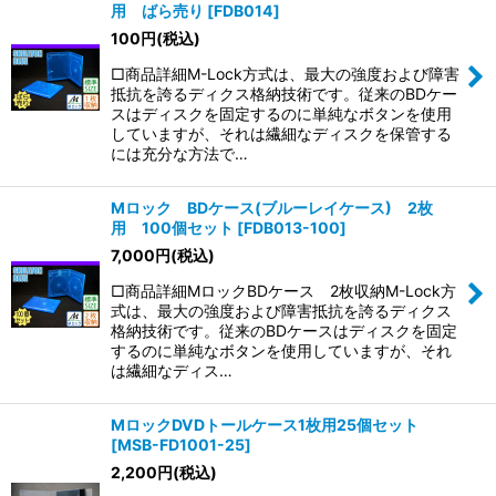
用 ばら売り
[
FDB014
]
100
円
(税込)
□商品詳細M-Lock方式は、最大の強度および障害
抵抗を誇るディクス格納技術です。従来のBDケー
スはディスクを固定するのに単純なボタンを使用
していますが、それは繊細なディスクを保管する
には充分な方法で…
Mロック BDケース(ブルーレイケース) 2枚
用 100個セット
[
FDB013-100
]
7,000
円
(税込)
□商品詳細MロックBDケース 2枚収納M-Lock方
式は、最大の強度および障害抵抗を誇るディクス
格納技術です。従来のBDケースはディスクを固定
するのに単純なボタンを使用していますが、それ
は繊細なディス…
MロックDVDトールケース1枚用25個セット
[
MSB-FD1001-25
]
2,200
円
(税込)