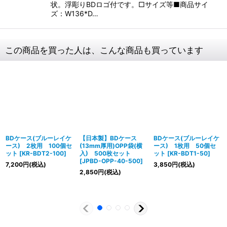
状。浮彫りBDロゴ付です。□サイズ等■商品サイ
ズ：W136*D…
この商品を買った人は、こんな商品も買っています
BDケース(ブルーレイケ
【日本製】BDケース
BDケース(ブルーレイケ
ース) 2枚用 100個セ
(13mm厚用)OPP袋(横
ース) 1枚用 50個セ
ット
[
KR-BDT2-100
]
入) 500枚セット
ット
[
KR-BDT1-50
]
[
JPBD-OPP-40-500
]
7,200
円
(税込)
3,850
円
(税込)
2,850
円
(税込)