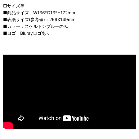
□サイズ等
■商品サイズ：W136*D13*H172mm
■表紙サイズ(参考値)：269X149mm
■カラー：スケルトンブルーのみ
■ロゴ：Blurayロゴあり