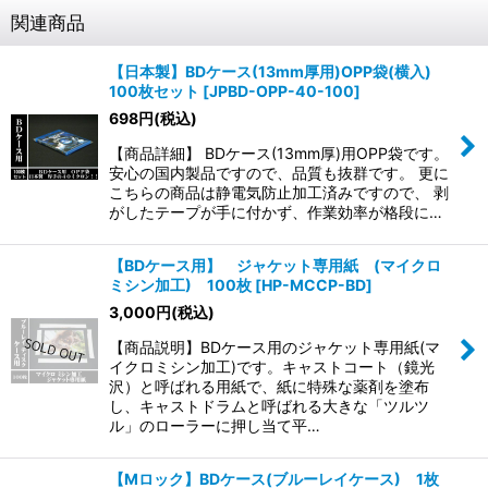
関連商品
【日本製】BDケース(13mm厚用)OPP袋(横入)
100枚セット
[
JPBD-OPP-40-100
]
698
円
(税込)
【商品詳細】 BDケース(13mm厚)用OPP袋です。
安心の国内製品ですので、品質も抜群です。 更に
こちらの商品は静電気防止加工済みですので、 剥
がしたテープが手に付かず、作業効率が格段に…
【BDケース用】 ジャケット専用紙 (マイクロ
ミシン加工) 100枚
[
HP-MCCP-BD
]
3,000
円
(税込)
【商品説明】BDケース用のジャケット専用紙(マ
イクロミシン加工)です。キャストコート（鏡光
沢）と呼ばれる用紙で、紙に特殊な薬剤を塗布
し、キャストドラムと呼ばれる大きな「ツルツ
ル」のローラーに押し当て平…
【Mロック】BDケース(ブルーレイケース) 1枚