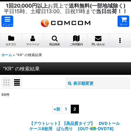
1回20,000円以上
お買上で
送料無料(一部地域除く)
平日15時、土曜日13:00、日祝11時まで
当日出荷！！
メニュー
カート
カテゴリ
マイページ
商品検索
ご利用案内
問い合わせ
ホーム
>
"KR"
の
検索結果
"KR"
の
検索結果
表示順変更
閉じる
69
件
商品検索
:
«
前
1
2
表示数
:
【アウトレット】【高品質タイプ】 DVDトール
ケース8枚用 ばら売り
[
OUT-
KR
-DVDT8
]
並び順
: