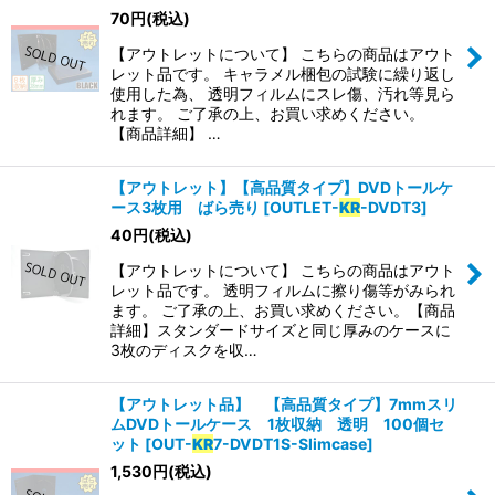
70
円
(税込)
【アウトレットについて】 こちらの商品はアウト
絞り込む
レット品です。 キャラメル梱包の試験に繰り返し
使用した為、 透明フィルムにスレ傷、汚れ等見ら
れます。 ご了承の上、お買い求めください。
【商品詳細】 …
【アウトレット】【高品質タイプ】DVDトールケ
ース3枚用 ばら売り
[
OUTLET-
KR
-DVDT3
]
40
円
(税込)
【アウトレットについて】 こちらの商品はアウト
レット品です。 透明フィルムに擦り傷等がみられ
ます。 ご了承の上、お買い求めください。【商品
詳細】スタンダードサイズと同じ厚みのケースに
3枚のディスクを収…
【アウトレット品】 【高品質タイプ】7mmスリ
ムDVDトールケース 1枚収納 透明 100個セ
ット
[
OUT-
KR
7-DVDT1S-Slimcase
]
1,530
円
(税込)