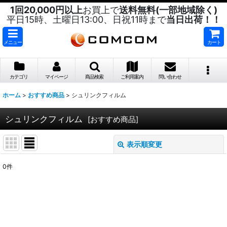
1回20,000円以上
お買上で
送料無料(一部地域除く)
平日15時、土曜日13:00、日祝11時まで
当日出荷！！
メニュー
カート
カテゴリ
マイページ
商品検索
ご利用案内
問い合わせ
ホーム
>
おすすめ商品
>
シュリンクフィルム
シュリンクフィルム
[
おすすめ商品
]
表示順変更
閉じる
0
件
表示数
:
並び順
: