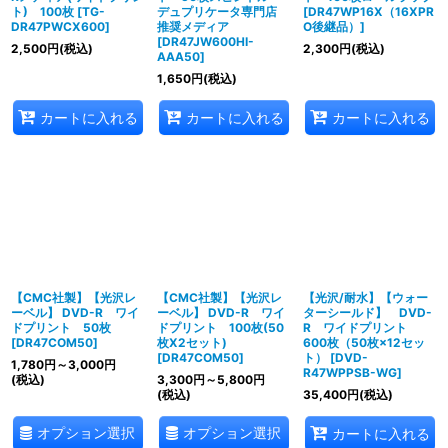
ト) 100枚
[
TG-
デュプリケータ専門店
[
DR47WP16X（16XPR
DR47PWCX600
]
推奨メディア
O後継品）
]
[
DR47JW600HI-
2,500
円
(税込)
2,300
円
(税込)
AAA50
]
1,650
円
(税込)
カートに入れる
カートに入れる
カートに入れる
【CMC社製】【光沢レ
【CMC社製】【光沢レ
【光沢/耐水】【ウォー
ーベル】 DVD-R ワイ
ーベル】 DVD-R ワイ
ターシールド】 DVD-
ドプリント 50枚
ドプリント 100枚(50
R ワイドプリント
[
DR47COM50
]
枚X2セット)
600枚（50枚×12セッ
[
DR47COM50
]
ト）
[
DVD-
1,780
円
～3,000
円
R47WPPSB-WG
]
(税込)
3,300
円
～5,800
円
(税込)
35,400
円
(税込)
オプション選択
オプション選択
カートに入れる