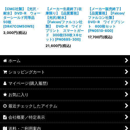
【CMC社製】【光沢・
【メーカー生産終了/在
【メーカー販売終了】
耐水】 DVD-R ウォー
庫限り】【品質重視】
【品質重視】【Falcon/
ターシールド同等品
【光沢/耐水】
ファルコン社製】
50枚
【Falcon/ファルコン社
DVD-R ワイドプリン
[
DR47COM50WS
]
製】 DVD-R ワイド
ト 600枚セット
プリント スマートガー
[
PN0510-600
]
3,000
円
(税込)
ド 300枚(50枚Ｘ6セ
17,700
円
(税込)
ット)
[
PN0685-300
]
21,600
円
(税込)
ホーム
ショッピングカート
マイページ(購入履歴)
お気に入り
最近チェックしたアイテム
会社概要／特定表示
送料・ご利用案内