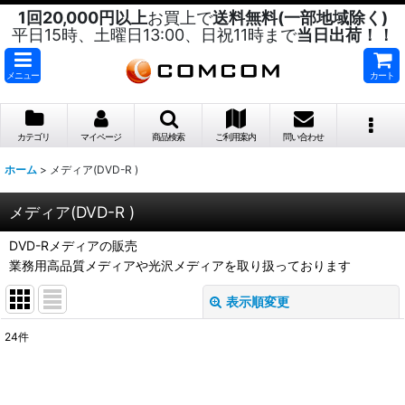
1回20,000円以上
お買上で
送料無料(一部地域除く)
平日15時、土曜日13:00、日祝11時まで
当日出荷！！
メニュー
カート
カテゴリ
マイページ
商品検索
ご利用案内
問い合わせ
ホーム
>
メディア(DVD-R )
メディア(DVD-R )
DVD-Rメディアの販売
業務用高品質メディアや光沢メディアを取り扱っております
表示順変更
閉じる
24
件
サブカテゴリ
:
表示数
: