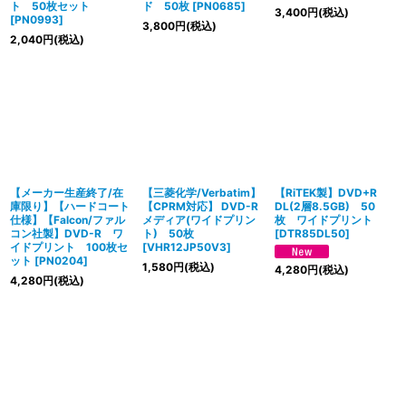
ト 50枚セット
ド 50枚
[
PN0685
]
3,400
円
(税込)
[
PN0993
]
3,800
円
(税込)
2,040
円
(税込)
【メーカー生産終了/在
【三菱化学/Verbatim】
【RiTEK製】DVD+R
庫限り】【ハードコート
【CPRM対応】 DVD-R
DL(2層8.5GB) 50
仕様】【Falcon/ファル
メディア(ワイドプリン
枚 ワイドプリント
コン社製】DVD-R ワ
ト) 50枚
[
DTR85DL50
]
イドプリント 100枚セ
[
VHR12JP50V3
]
ット
[
PN0204
]
1,580
円
(税込)
4,280
円
(税込)
4,280
円
(税込)