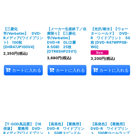
並び順
:
【三菱化
【メーカー生産終了／在
【光沢/耐水】【ウォー
絞り込む
学/Verbatim】 DVD-
庫限り】【三菱化
ターシールド】 DVD-
Rメディア(ワイドプリン
学/Verbatim】
R ワイドプリント 50
ト) 100枚
DVD+R DL(2層
枚
[
DVD-R47WPPSB-
[
DHR47JP100V4
]
8.5GB) 25枚
WG
]
[
DTR85HP25V1
]
2,350
円
(税込)
3,680
円
(税込)
3,200
円
(税込)
カートに入れる
カートに入れる
カートに入れる
【T-GOD高品質】【16
【高発色】【業務用】
【高発色】【業務用】
倍速】 業務用 DVD-
DVD-R ワイドプリン
DVD-R ワイドプリン
Rメディア(ワイドプリン
ト 50枚スピンドル
ト 100枚ロールラップ