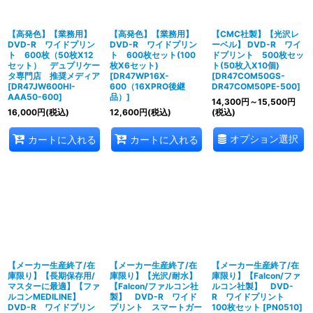
【高発色】【業務用】
【高発色】【業務用】
【CMC社製】【光沢レ
DVD-R ワイドプリン
DVD-R ワイドプリン
ーベル】 DVD-R ワイ
ト 600枚（50枚X12
ト 600枚セット(100
ドプリント 500枚セッ
セット） デュプリケー
枚X6セット)
ト(50枚入X10個)
タ専門店 推奨メディア
[
DR47WP16X-
[
DR47COM50GS-
[
DR47JW600HI-
600（16XPRO後継
DR47COM50PE-500
]
AAA50-600
]
品）
]
14,300
円
～15,500
円
16,000
円
(税込)
12,600
円
(税込)
(税込)
オプション選択
カートに入れる
カートに入れる
【メーカー生産終了/在
【メーカー生産終了/在
【メーカー生産終了/在
庫限り】【長期保存用/
庫限り】【光沢/耐水】
庫限り】【Falcon/ファ
マスターに最適】【ファ
【Falcon/ファルコン社
ルコン社製】 DVD-
ルコンMEDILINE】
製】 DVD-R ワイド
R ワイドプリント
DVD-R ワイドプリン
プリント スマートガー
100枚セット
[
PN0510
]