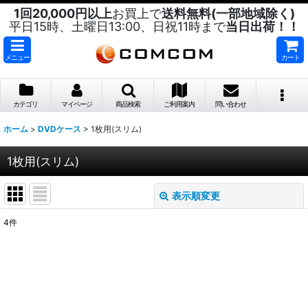
1回20,000円以上
お買上で
送料無料(一部地域除く)
平日15時、土曜日13:00、日祝11時まで
当日出荷！！
メニュー
カート
カテゴリ
マイページ
商品検索
ご利用案内
問い合わせ
ホーム
>
DVDケース
>
1枚用(スリム)
1枚用(スリム)
表示順変更
閉じる
4
件
表示数
:
並び順
: