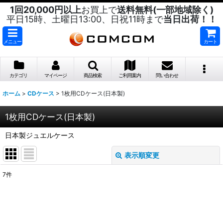
1回20,000円以上
お買上で
送料無料(一部地域除く)
平日15時、土曜日13:00、日祝11時まで
当日出荷！！
メニュー
カート
カテゴリ
マイページ
商品検索
ご利用案内
問い合わせ
ホーム
>
CDケース
>
1枚用CDケース(日本製)
1枚用CDケース(日本製)
日本製ジュエルケース
表示順変更
閉じる
7
件
表示数
:
並び順
: