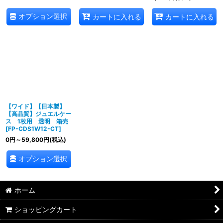
オプション選択
カートに入れる
カートに入れる
【ワイド】【日本製】
【高品質】ジュエルケー
ス 1枚用 透明 箱売
[
FP-CDS1W12-CT
]
0
円
～59,800
円
(税込)
オプション選択
ホーム
ショッピングカート