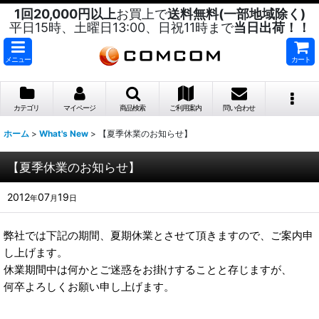
1回20,000円以上
お買上で
送料無料(一部地域除く)
平日15時、土曜日13:00、日祝11時まで
当日出荷！！
メニュー
カート
カテゴリ
マイページ
商品検索
ご利用案内
問い合わせ
ホーム
>
What's New
>
【夏季休業のお知らせ】
【夏季休業のお知らせ】
2012
07
19
年
月
日
弊社では下記の期間、夏期休業とさせて頂きますので、ご案内申
し上げます。
休業期間中は何かとご迷惑をお掛けすることと存じますが、
何卒よろしくお願い申し上げます。