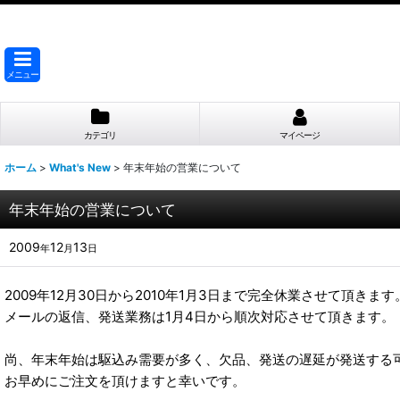
メニュー
カテゴリ
マイページ
ホーム
>
What's New
>
年末年始の営業について
年末年始の営業について
2009
12
13
年
月
日
2009年12月30日から2010年1月3日まで完全休業させて頂きます
メールの返信、発送業務は1月4日から順次対応させて頂きます。
尚、年末年始は駆込み需要が多く、欠品、発送の遅延が発送する
お早めにご注文を頂けますと幸いです。