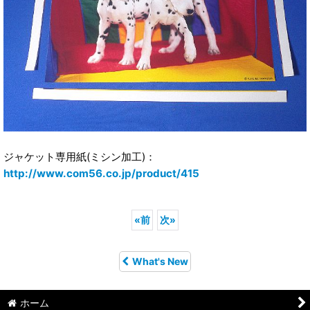
ジャケット専用紙(ミシン加工)：
http://www.com56.co.jp/product/415
«
前
次
»
What's New
ホーム