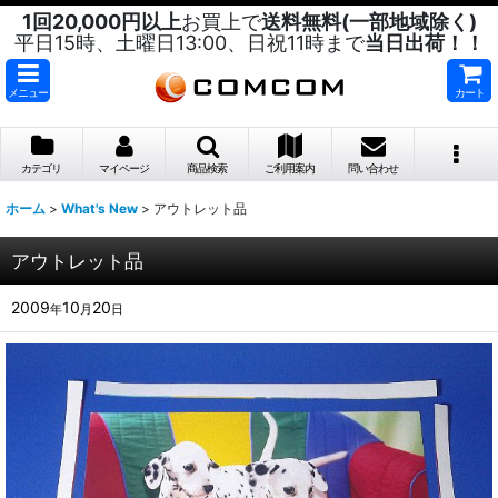
1回20,000円以上
お買上で
送料無料(一部地域除く)
平日15時、土曜日13:00、日祝11時まで
当日出荷！！
メニュー
カート
カテゴリ
マイページ
商品検索
ご利用案内
問い合わせ
ホーム
>
What's New
>
アウトレット品
アウトレット品
2009
10
20
年
月
日