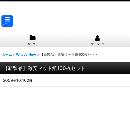
メニュー
カテゴリ
マイページ
ホーム
>
What's New
>
【新製品】激安マット紙100枚セット
【新製品】激安マット紙100枚セット
2009
10
02
年
月
日