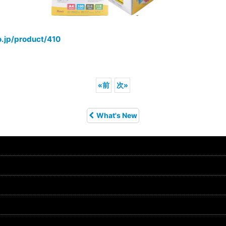
.jp/product/410
«
前
次
»
What's New