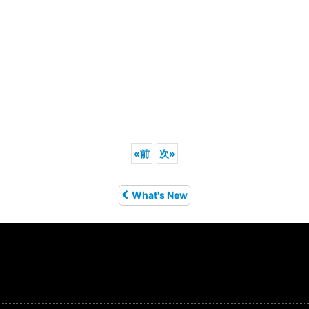
«
前
次
»
What's New