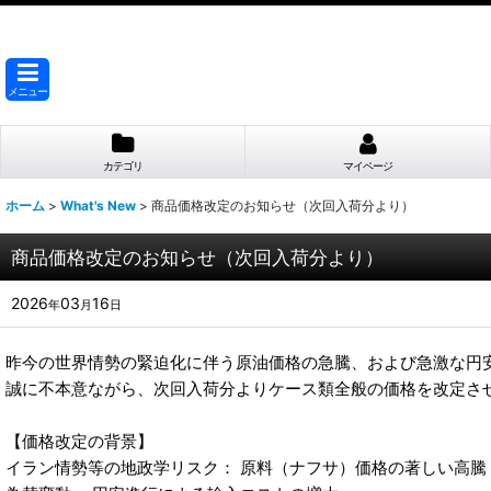
メニュー
カテゴリ
マイページ
ホーム
>
What's New
>
商品価格改定のお知らせ（次回入荷分より）
商品価格改定のお知らせ（次回入荷分より）
2026
03
16
年
月
日
昨今の世界情勢の緊迫化に伴う原油価格の急騰、および急激な円
誠に不本意ながら、次回入荷分よりケース類全般の価格を改定さ
【価格改定の背景】
イラン情勢等の地政学リスク： 原料（ナフサ）価格の著しい高騰