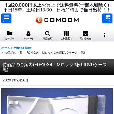
1回20,000円以上
お買上で
送料無料(一部地域除く)
平日15時、土曜日13:00、日祝11時まで
当日出荷！！
メニュー
カート
カテゴリ
マイページ
商品検索
ご利用案内
問い合わせ
ホーム
>
What's New
>
特価品のご案内(FD-1084 Mロック3枚用DVDケース 黒)
特価品のご案内(FD-1084 Mロック3枚用DVDケース
黒)
2020
02
28
年
月
日