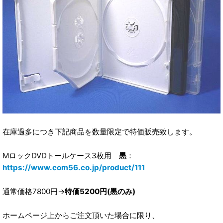
在庫過多につき下記商品を数量限定で特価販売致します。
MロックDVDトールケース3枚用
黒
：
https://www.com56.co.jp/product/111
通常価格7800円→
特価5200円(黒のみ)
ホームページ上からご注文頂いた場合に限り、