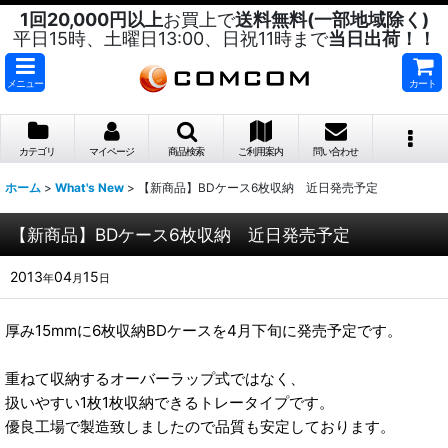
1回20,000円以上
お買上で
送料無料(一部地域除く)
平日15時、土曜日13:00、日祝11時まで
当日出荷！！
メニュー
カート
カテゴリ
マイページ
商品検索
ご利用案内
問い合わせ
ホーム
>
What's New
>
【新商品】BDケース6枚収納 近日発売予定
【新商品】BDケース6枚収納 近日発売予定
2013
04
15
年
月
日
厚み15mmに6枚収納BDケースを4月下旬に発売予定です。
重ねて収納するオーバーラップ式ではなく、
扱いやすい1枚1枚収納できるトレータイプです。
優良工場で製造致しましたので品質も安定しております。