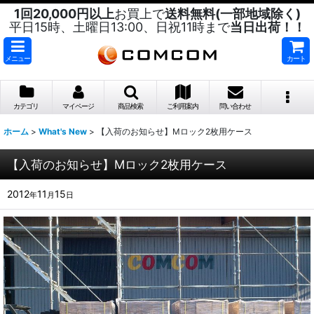
1回20,000円以上
お買上で
送料無料(一部地域除く)
平日15時、土曜日13:00、日祝11時まで
当日出荷！！
メニュー
カート
カテゴリ
マイページ
商品検索
ご利用案内
問い合わせ
ホーム
>
What's New
>
【入荷のお知らせ】Mロック2枚用ケース
【入荷のお知らせ】Mロック2枚用ケース
2012
11
15
年
月
日