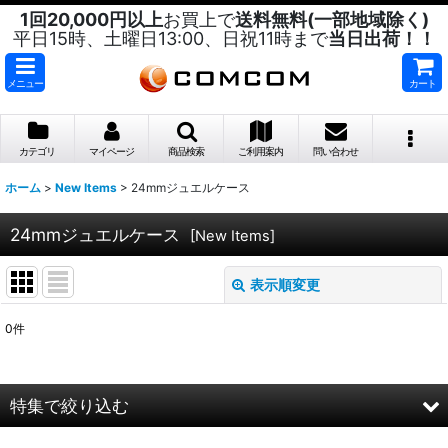
1回20,000円以上
お買上で
送料無料(一部地域除く)
平日15時、土曜日13:00、日祝11時まで
当日出荷！！
メニュー
カート
カテゴリ
マイページ
商品検索
ご利用案内
問い合わせ
ホーム
>
New Items
>
24mmジュエルケース
24mmジュエルケース
[
New Items
]
表示順変更
閉じる
0
件
表示数
:
並び順
:
特集で絞り込む