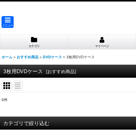
メニュー
カテゴリ
マイページ
ホーム
>
おすすめ商品
>
DVDケース
>
3枚用DVDケース
3枚用DVDケース
[
おすすめ商品
]
0
件
表示数
:
並び順
:
カテゴリで絞り込む