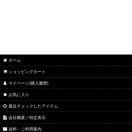
DVDケース (全商品)
1枚用(ジュエルケース)
1枚用(スリム)
1枚用DVDケース
2枚用DVDケース
ホーム
3枚用DVDケース
ショッピングカート
4枚用DVDケース
マイページ(購入履歴)
6枚用DVDケース
お気に入り
8枚用DVDケース
最近チェックしたアイテム
会社概要／特定表示
10枚用DVDケース(27mm厚)
送料・ご利用案内
10枚用DVDケース(35mm厚)